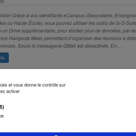
20
sible! Grâce à vos identifiants eCampus (Secondaire, Enseign
es ou Haute École), vous pouvez utiliser les outils de la G-Suite
 un Drive supplémentaire, pour stocker plus de données, par e
vice Hangouts Meet, permettant d’organiser des réunions à dist
érences. Seule la messagerie GMail est désactivée. En…
ite
okies et vous donne le contrôle sur
ez activer
1
2
3
…
8
Suivant
(5)
ce