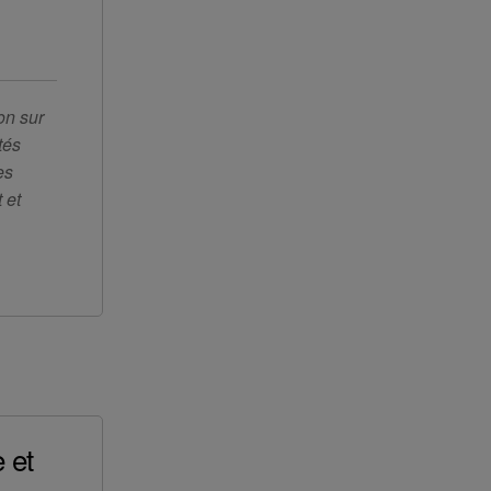
on sur
tés
es
 et
 et