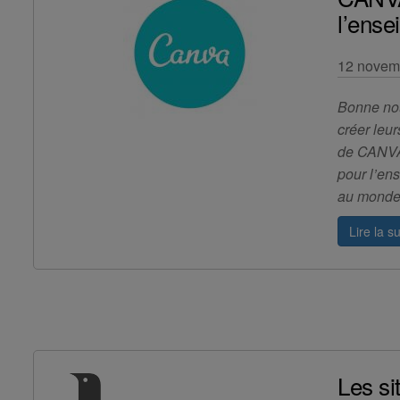
l’ense
12 novem
​Bonne no
créer leu
de CANVA
pour l’en
au monde
Lire la su
Les si