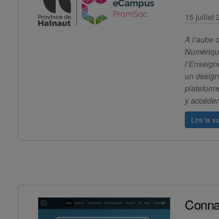
15 juillet
A l’aube 
Numérique
l’Enseign
un design
plateform
y accéder
Lire la su
Conna