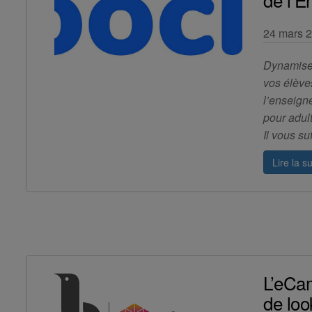
24 mars 
Dynamisez
vos élève
l’enseign
pour adult
Il vous s
Lire la su
L’eCa
de look