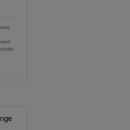
tivez
ement
tuitifs.
ange