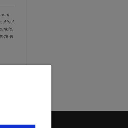
ement
. Ainsi,
xemple,
ance et