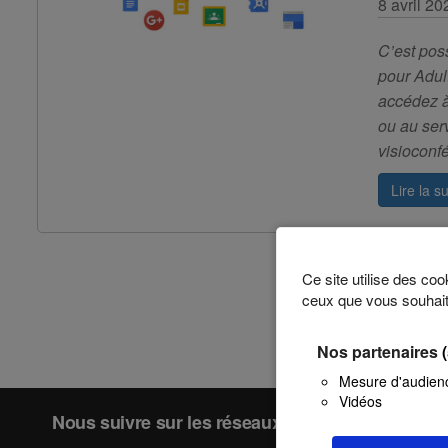
8 avril 20
C’est pos
pour Adult
accédez à
ou au ser
visioconf
Lire la su
Ce site utilise des co
ceux que vous souhait
Posts
Précédent
Nos partenaires
pagination
Mesure d'audien
Vidéos
Nous suivre sur les réseaux sociaux