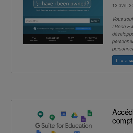
13 avril 
Vous souh
I Been Pwn
développé
personnel
personnel
Lire la su
Accéde
compt