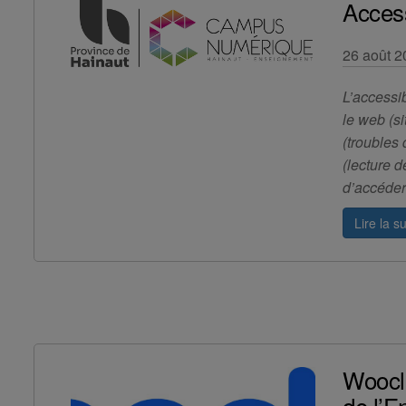
Access
26 août 2
L’accessib
le web (si
(troubles 
(lecture d
d’accéder
Lire la su
Woocla
de l’E