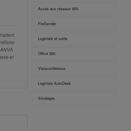
Accès aux réseaux Wifi
FileSender
haitent
Logiciels et outils
éficier
 CANVA
Office 365
asse et
Visioconférence
Logiciels AutoDesk
Sondages