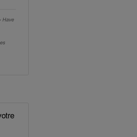
 « Have
ées
votre