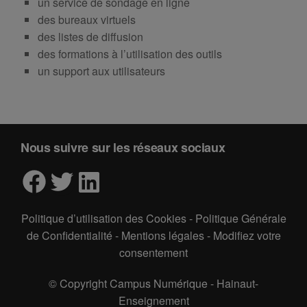
un service de sondage en ligne
des bureaux virtuels
des listes de diffusion
des formations à l’utilisation des outils
un support aux utilisateurs
Nous suivre sur les réseaux sociaux
Facebook
Twitter
LinkedIn
Politique d’utilisation des Cookies
-
Politique Générale
de Confidentialité
-
Mentions légales
-
Modifiez votre
consentement
© Copyright Campus Numérique - Hainaut-
Enseignement