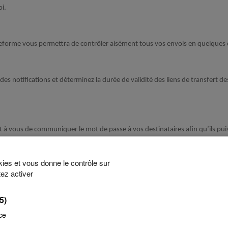
oi.
eforme vous permettra de contrôler aisément tous vos envois en quelques c
es notifications et déterminez la durée de validité des liens de transfert de
st à vous de communiquer le mot de passe à vos destinataires afin qu’ils puisse
okies et vous donne le contrôle sur
ourra facilement vous envoyer ou même partager des fichiers avec des person
ez activer
(5)
ce