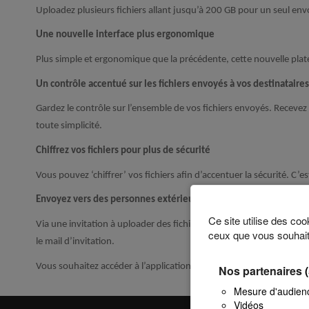
Uploadez plusieurs fichiers allant jusqu’à 200 GB pour un seul env
Une nouvelle interface plus ergonomique
Plus simple et ergonomique que la précédente, cette nouvelle plat
Un contrôle accentué sur les fichiers envoyés à vos destinataires
Gardez le contrôle sur l’ensemble de vos fichiers envoyés. Recevez d
toute simplicité.
Chiffrez vos fichiers pour plus de sécurité
Vous pouvez ‘chiffrer’ vos fichiers afin d’accentuer la sécurité. C’e
Envoyez vers des personnes extérieures
Ce site utilise des co
Via une invitation à uploader des fichiers, votre interlocuteur p
ceux que vous souhait
le mail d’invitation.
Vous souhaitez accéder à l’application?
C’est par ici!
Nos partenaires
Mesure d'audien
Vidéos