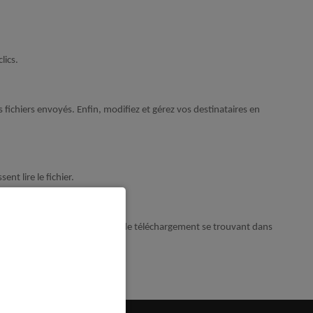
lics.
s fichiers envoyés. Enfin, modifiez et gérez vos destinataires en
nt lire le fichier.
nes de son choix grâce au lien de téléchargement se trouvant dans